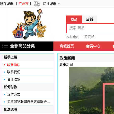
所在城市 【
广州市
】
切换城市
▼
店铺
商品
农村电商
|
卖货郎
全部商品分类
商城首页
会员中心
新手上路
政策新闻
政策新闻
政策新闻
联系我们
合作联盟
如何付款
支付方式
卖货郎物联网自然农法联合...
配送说明