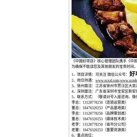
《中国好项目》核心管理团队携手《中
为确保不耽误您及其他朋友的宝贵时间
好
1
、项目详情：可关注
微信公众号：
2
、岗位待遇：
www.xcxxl.com,www.xcmh
3
、徐州面洽：江苏省徐州市贾汪区大吴
4
、深圳面洽：广东省深圳市宝安区新安
5
、联系方式：（敬请对号入座咨询、微
李总：
13128778250
（连锁运营类）
董总：
18476320253
（产品基地类）
李总：
13128778250
（品牌策划类）
董总：
18476320253
（媒体技术类）
老李：
13128778250
（省市分公司）
老董：
18476320253
（重要资源类）
6
、重点岗位：