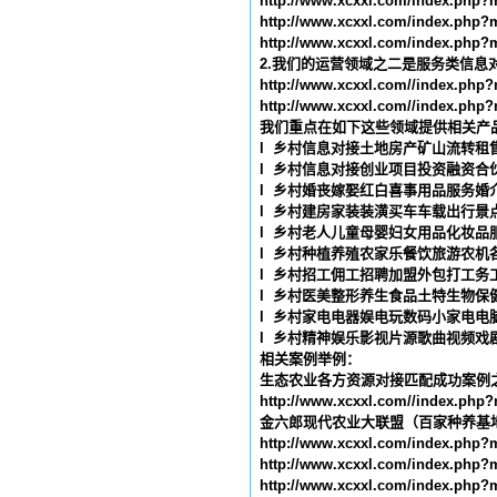
http://www.xcxxl.com/index.ph
http://www.xcxxl.com/index.ph
http://www.xcxxl.com/index.ph
2.
我们的运营领域之二是服务类信息
http://www.xcxxl.com//index.php
http://www.xcxxl.com//index.php
我们重点在如下这些领域提供相关产
l
乡村信息对接土地房产矿山流转租
l
乡村信息对接创业项目投资融资合
l
乡村婚丧嫁娶红白喜事用品服务婚
l
乡村建房家装装潢买车车载出行景
l
乡村老人儿童母婴妇女用品化妆品
l
乡村种植养殖农家乐餐饮旅游农机
l
乡村招工佣工招聘加盟外包打工务
l
乡村医美整形养生食品土特生物保
l
乡村家电电器娱电玩数码小家电电
l
乡村精神娱乐影视片源歌曲视频戏
相关案例举例：
生态农业各方资源对接匹配成功案例
http://www.xcxxl.com//index.php
金六郎现代农业大联盟（百家种养基
http://www.xcxxl.com/index.ph
http://www.xcxxl.com/index.ph
http://www.xcxxl.com/index.ph