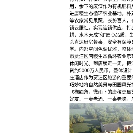
用，余下的废渣作为有机肥料
进唐稷生态循环农业基地，朴
等农家常见果蔬，长势喜人，
锁云服社，实现连锁供应，打
耕，水木天成”和“匠心品质，
头直达厨房餐桌，安全有保障
学。内部空间色调优雅，整体
市贾汪区唐稷生态循环农业示
休闲时光。到唐稷走一走，把
资约
5000
万人民币，整体设计
庄酒店作为贾汪区旅游的重要
巧妙地将自然美景与田园风光
飞檐翘角，微雨下的唐稷更显
好友、一壶老酒、一桌老味，