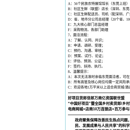
A
：
56
个民族农特展馆馆长（东莞上班）
B
：社区生鲜（联盟）店长（深圳、东莞
C
：社区生鲜配送员、司机（配深圳、广
D
：省、地市分公司总经理（
20
个省、
10
E
：九大核心部门总监经理
F
：采购物流、各部门助理
7
、面洽流程：
A
：了解、认同、共识；
B
：申请、调研、受理；
C
：预约、沟通、审核；
D
：预案、试行、论证；
E
：评估、预测、公证；
F
：签约、扶持、执行。
8
、温馨提示：
A
：本次无法准时亲临东莞面洽者，可在
B
：所有高管及核心岗位均需一定风险承
C
：欢迎各地
1
万平米以上适合商贸城
/
酒
-----------------------------------------------------
好项目货郎信郎万商亿资国联世盟
“中国好项目”暨全国乡村卖货郎
/
乡村
电商网城
+
店商
10
万连锁店
+
百万参与
-----------------------------------------------------
政府聚焦保障改善民生热点问题，
民、发展成果与人民共享”的科