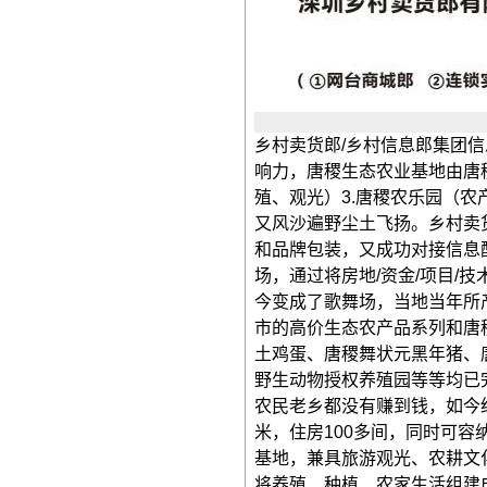
乡村卖货郎
/
乡村信息郎集团信
响力，唐稷生态农业基地由唐
殖、观光）
3.
唐稷农乐园（农
又风沙遍野尘土飞扬。乡村卖
和品牌包装，又成功对接信息
场，通过将房地
/
资金
/
项目
/
技
今变成了歌舞场，当地当年所
市的高价生态农产品系列和唐
土鸡蛋、唐稷舞状元黑年猪、
野生动物授权养殖园等等均已
农民老乡都没有赚到钱，如今
米，住房
100
多间，同时可容
基地，兼具旅游观光、农耕文
将养殖、种植、农家生活组建