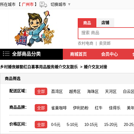
所在城市 【
广州市
】
切换城市
▼
店铺
商品
农村电商
|
卖货郎
全部商品分类
商城首页
会员中心
乡村婚丧嫁娶红白喜事用品服务婚介交友鼓乐
>
婚介交友对接
商品筛选
配送区域：
全部
荔湾区
越秀区
海珠区
天河区
白云
商品品牌：
全部
雀巢咖啡
伊利奶粉
红牛
佳得乐
美
价格区间：
全部
0-5元
5-10元
10-15元
15-20元
20-2