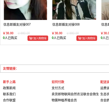
信息郎婚友对接007
信息郎婚友对接008
信息
￥38.00
￥880.00
￥38.00
￥880.00
￥38.
0
人已购买
0
人已购买
0
人已
友情链接：
新手上路
如何付款
配送
政策新闻
支付方式
运费
联系我们
卖货郎物联网自然农法联合会微生
生态
合作联盟
物菌种植养殖会员
合会