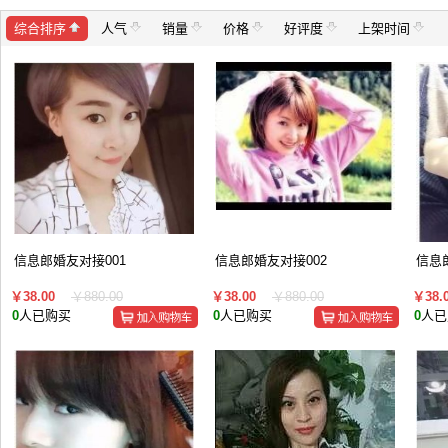
综合排序
人气
销量
价格
好评度
上架时间
信息郎婚友对接001
信息郎婚友对接002
信息
￥38.00
￥880.00
￥38.00
￥880.00
￥38.
0
人已购买
0
人已购买
0
人已